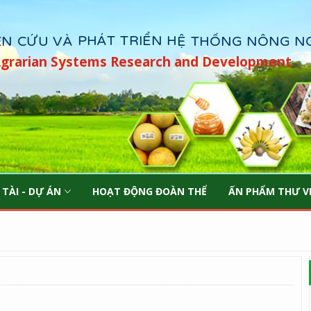
Agrarian Systems Research and Development
 TÀI - DỰ ÁN
HOẠT ĐỘNG ĐOÀN THỂ
ẤN PHẨM THƯ V